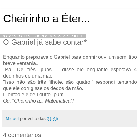
Cheirinho a Éter...
sexta-feira, 28 de maio de 2010
O Gabriel já sabe contar*
Enquanto preparava o Gabriel para dormir ouvi um som, tipo
breve ventania...
"Pai. Dei três "puns"..." disse ele enquanto espetava 4
dedinhos de uma mão.
"Isso não são três filhote, são quatro." respondi tentando
que ele corrigisse os dedos da mão.
E então ele deu outro "pum".
Ou, "Cheirinho a... Matemática"!
Miguel
por volta das
21:45
4 comentários: