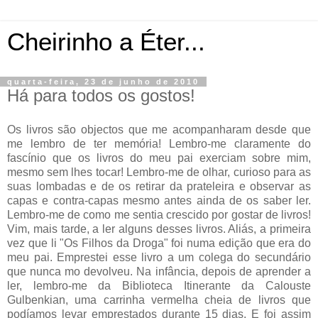
Cheirinho a Éter...
quarta-feira, 23 de junho de 2010
Há para todos os gostos!
Os livros são objectos que me acompanharam desde que
me lembro de ter memória! Lembro-me claramente do
fascínio que os livros do meu pai exerciam sobre mim,
mesmo sem lhes tocar! Lembro-me de olhar, curioso para as
suas
lombadas
e de os retirar da prateleira e observar as
capas e contra-capas mesmo antes ainda de os saber ler.
Lembro-me de como me sentia crescido por gostar de livros!
Vim, mais tarde, a ler alguns desses livros. Aliás, a primeira
vez que li "Os Filhos da Droga" foi numa edição que era do
meu pai. Emprestei esse livro a um colega do secundário
que nunca mo devolveu. Na infância, depois de aprender a
ler, lembro-me da Biblioteca Itinerante da
Calouste
Gulbenkian, uma carrinha vermelha cheia de livros que
podíamos levar emprestados durante 15 dias. E foi assim