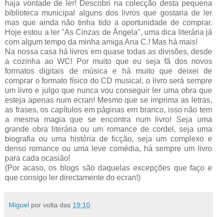
haja vontade de ler! Descobri na colecção desta pequena
biblioteca municipal alguns dos livros que gostaria de ler
mas que ainda não tinha tido a oportunidade de comprar.
Hoje estou a ler "As Cinzas de Ângela", uma dica literária já
com algum tempo da minha amiga Ana C.! Mas há mais!
Na nossa casa há livros em quase todas as divisões, desde
a cozinha ao WC! Por muito que eu seja fã dos novos
formatos digitais de música e há muito que deixei de
comprar o formato físico do CD musical, o livro será sempre
um livro e julgo que nunca vou conseguir ler uma obra que
esteja apenas num
ecran
! Mesmo que se imprima as letras,
as frases, os capítulos em páginas em branco, isso não tem
a mesma magia que se encontra num livro! Seja uma
grande obra literária ou um romance de cordel, seja uma
biografia ou uma história de ficção, seja um complexo e
denso romance ou uma leve comédia, há sempre um livro
para cada ocasião!
(Por acaso, os blogs são daquelas excepções que faço e
que consigo ler directamente do e
cran
!)
Miguel
por volta das
19:10