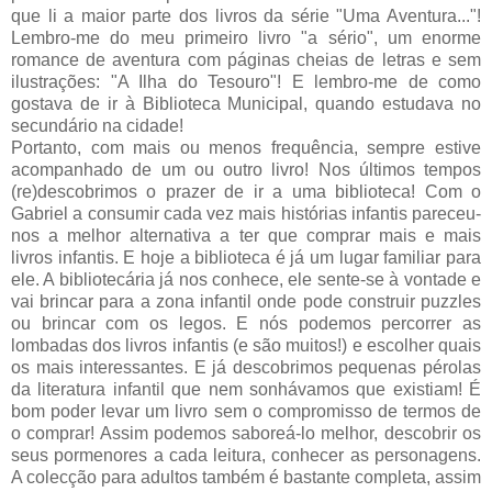
que li a maior parte dos livros da série "Uma Aventura..."!
Lembro-me do meu primeiro livro "a sério", um enorme
romance de aventura com páginas cheias de letras e sem
ilustrações: "A Ilha do Tesouro"! E lembro-me de como
gostava de ir à Biblioteca Municipal, quando estudava no
secundário na cidade!
Portanto, com mais ou menos frequência, sempre estive
acompanhado de um ou outro livro! Nos últimos tempos
(
re
)descobrimos o prazer de ir a uma biblioteca! Com o
Gabriel a consumir cada vez mais histórias infantis pareceu-
nos a melhor alternativa a ter que comprar mais e mais
livros infantis. E hoje a biblioteca é já um lugar familiar para
ele. A
bibliotecária
já nos conhece, ele sente-se à vontade e
vai brincar para a zona infantil onde pode construir puzzles
ou brincar com os
legos
. E nós podemos percorrer as
lombadas
dos livros infantis (e são muitos!) e escolher quais
os mais interessantes. E já descobrimos pequenas pérolas
da literatura infantil que nem sonhávamos que existiam! É
bom poder levar um livro sem o compromisso de termos de
o comprar! Assim podemos saboreá-lo melhor, descobrir os
seus pormenores a cada leitura, conhecer as personagens.
A colecção para adultos também é bastante completa, assim